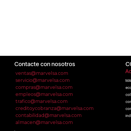
Contacte con nosotros
C
Ac
ventas@marvelsa.com
servicio@marvelsa.com
MA
compras@marvelsa.com
eco
empleos@marvelsa.com
col
trafico@marvelsa.com
com
creditoycobranza@marvelsa.com
com
contabilidad@marvelsa.com
ind
almacen@marvelsa.com
.