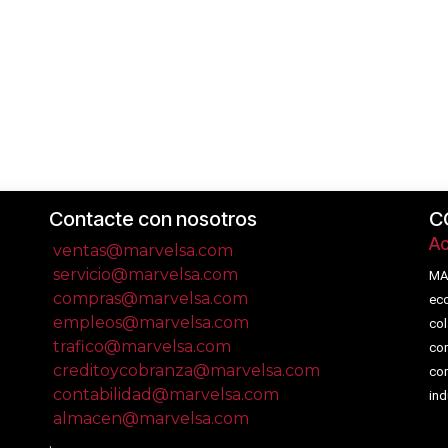
Contacte con nosotros
C
Ac
ventas@marvelsa.com
servicio@marvelsa.com
MA
compras@marvelsa.com
eco
empleos@marvelsa.com
col
trafico@marvelsa.com
com
creditoycobranza@marvelsa.com
com
contabilidad@marvelsa.com
ind
almacen@marvelsa.com
.