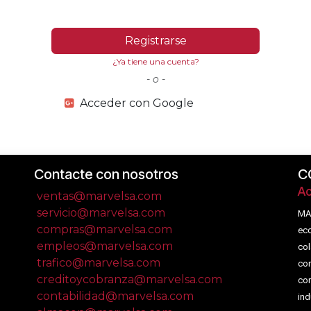
Registrarse
¿Ya tiene una cuenta?
- o -
Acceder con Google
Contacte con nosotros
C
Ac
ventas@marvelsa.com
servicio@marvelsa.com
MA
compras@marvelsa.com
eco
empleos@marvelsa.com
col
trafico@marvelsa.com
com
creditoycobranza@marvelsa.com
com
contabilidad@marvelsa.com
ind