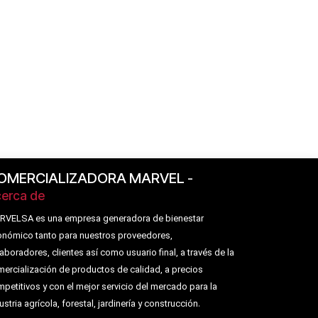
OMERCIALIZADORA MARVEL
-
erca de
RVELSA es una empresa generadora de bienestar
nómico tanto para nuestros proveedores,
aboradores, clientes así como usuario final, a través de la
ercialización de productos de calidad, a precios
petitivos y con el mejor servicio del mercado para la
.
ustria agrícola, forestal, jardinería y construcción