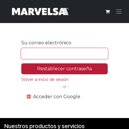
Ir al contenido
Su correo electrónico
Restablecer contraseña
Volver a inicio de sesión
- o -
Acceder con Google
Nuestros productos y servicios