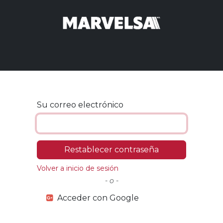
 order
Promoción
Oportunidad
Arribos
Cómo
Su correo electrónico
Restablecer contraseña
Volver a inicio de sesión
- o -
Acceder con Google