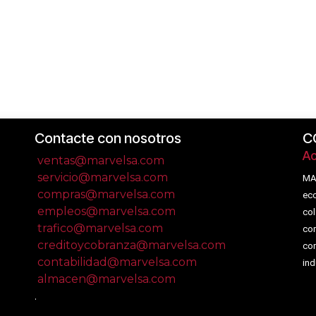
Contacte con nosotros
C
Ac
ventas@marvelsa.com
servicio@marvelsa.com
MA
compras@marvelsa.com
eco
empleos@marvelsa.com
col
trafico@marvelsa.com
com
creditoycobranza@marvelsa.com
com
contabilidad@marvelsa.com
ind
almacen@marvelsa.com
.